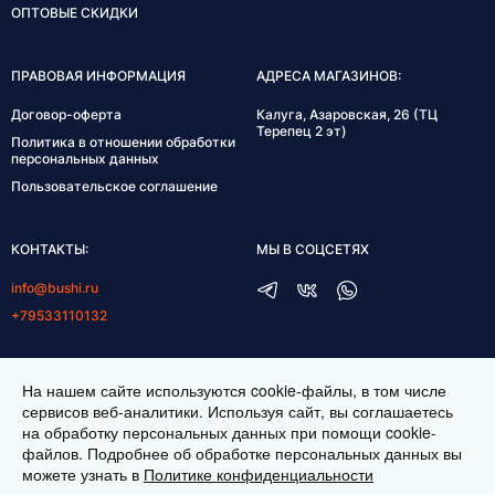
ОПТОВЫЕ СКИДКИ
ПРАВОВАЯ ИНФОРМАЦИЯ
АДРЕСА МАГАЗИНОВ:
Договор-оферта
Калуга, Азаровская, 26 (ТЦ
Терепец 2 эт)
Политика в отношении обработки
персональных данных
Пользовательское соглашение
КОНТАКТЫ:
МЫ В СОЦСЕТЯХ
info@bushi.ru
+79533110132
ГРАФИК РАБОТЫ:
На нашем сайте используются cookie-файлы, в том числе
пн-пт 10:00-19:00
сервисов веб-аналитики. Используя сайт, вы соглашаетесь
на обработку персональных данных при помощи cookie-
сб 11:00-17:00
файлов. Подробнее об обработке персональных данных вы
можете узнать в
Политике конфиденциальности