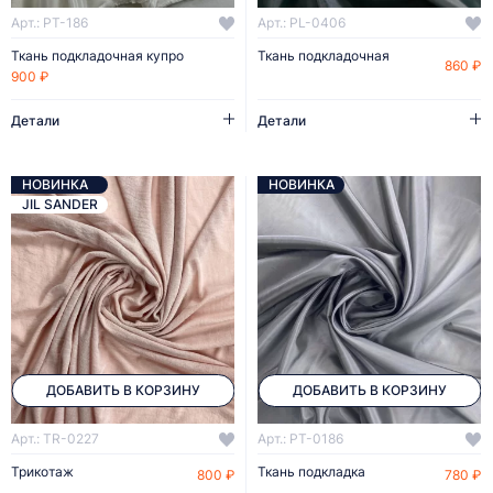
Арт.: PT-186
Арт.: PL-0406
Ткань подкладочная купро
Ткань подкладочная
860 ₽
900 ₽
Детали
Детали
НОВИНКА
НОВИНКА
JIL SANDER
ДОБАВИТЬ В КОРЗИНУ
ДОБАВИТЬ В КОРЗИНУ
Арт.: TR-0227
Арт.: PT-0186
Трикотаж
Ткань подкладка
800 ₽
780 ₽