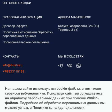
ОПТОВЫЕ СКИДКИ
ПРАВОВАЯ ИНФОРМАЦИЯ
АДРЕСА МАГАЗИНОВ:
Договор-оферта
Калуга, Азаровская, 26 (ТЦ
Терепец 2 эт)
Политика в отношении обработки
персональных данных
Пользовательское соглашение
КОНТАКТЫ:
МЫ В СОЦСЕТЯХ
info@bushi.ru
+79533110132
ГРАФИК РАБОТЫ:
На нашем сайте используются cookie-файлы, в том числе
пн-пт 10:00-19:00
сервисов веб-аналитики. Используя сайт, вы соглашаетесь
на обработку персональных данных при помощи cookie-
сб 11:00-17:00
файлов. Подробнее об обработке персональных данных вы
можете узнать в
Политике конфиденциальности