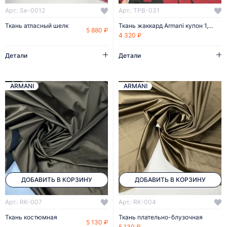
Арт.: Se-0012
Арт.: TPB-031
Ткань атласный шелк
Ткань жаккард Armani купон 1,75
5 880 ₽
4 320 ₽
Детали
Детали
ARMANI
ARMANI
ДОБАВИТЬ В КОРЗИНУ
ДОБАВИТЬ В КОРЗИНУ
Арт.: RK-007
Арт.: RK-004
Ткань костюмная
Ткань плательно-блузочная
5 130 ₽
5 130 ₽