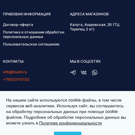
ПРАВОВАЯ ИНФОРМАЦИЯ
АДРЕСА МАГАЗИНОВ:
Договор-оферта
Калуга, Азаровская, 26 (ТЦ
Терепец 2 эт)
Политика в отношении обработки
персональных данных
Пользовательское соглашение
КОНТАКТЫ:
МЫ В СОЦСЕТЯХ
info@bushi.ru
+79533110132
ГРАФИК РАБОТЫ:
На нашем сайте используются cookie-файлы, в том числе
пн-пт 10:00-19:00
сервисов веб-аналитики. Используя сайт, вы соглашаетесь
на обработку персональных данных при помощи cookie-
сб 11:00-17:00
файлов. Подробнее об обработке персональных данных вы
можете узнать в
Политике конфиденциальности
ИНТЕРНЕТ МАГАЗИН ТКАНЕЙ BUSHI.RU. ВСЕ ПРАВА ЗАЩИЩЕНЫ ©
2026