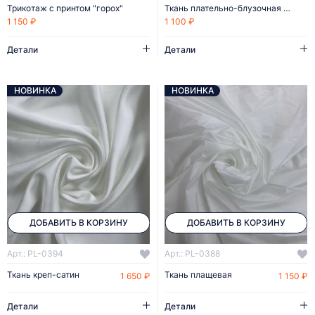
Трикотаж с принтом "горох"
Ткань плательно-блузочная шифон
1 150 ₽
1 100 ₽
Детали
Детали
НОВИНКА
НОВИНКА
ДОБАВИТЬ В КОРЗИНУ
ДОБАВИТЬ В КОРЗИНУ
Арт.: PL-0394
Арт.: PL-0388
Ткань креп-сатин
Ткань плащевая
1 650 ₽
1 150 ₽
Детали
Детали