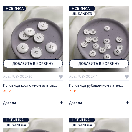
НОВИНКА
НОВИНКА
JIL SANDER
ДОБАВИТЬ В КОРЗИНУ
ДОБАВИТЬ В КОРЗИНУ
Арт.: PJS-002-20
Арт.: PJS-002-11
Пуговица костюмно-пальтовая белая 20 мм пластик
Пуговица рубашечно-плательная белая 11 мм пластик
30 ₽
21 ₽
Детали
Детали
НОВИНКА
НОВИНКА
JIL SANDER
JIL SANDER