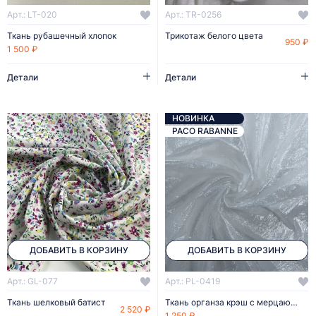
Арт.: LT-020
Арт.: TR-0256
Ткань рубашечный хлопок
Трикотаж белого цвета
950 ₽
1 500 ₽
Детали
Детали
НОВИНКА
PACO RABANNE
ДОБАВИТЬ В КОРЗИНУ
ДОБАВИТЬ В КОРЗИНУ
Арт.: GL-077
Арт.: PL-0419
Ткань шелковый батист
Ткань органза крэш с мерцающим эффектом
2 520 ₽
1 250 ₽