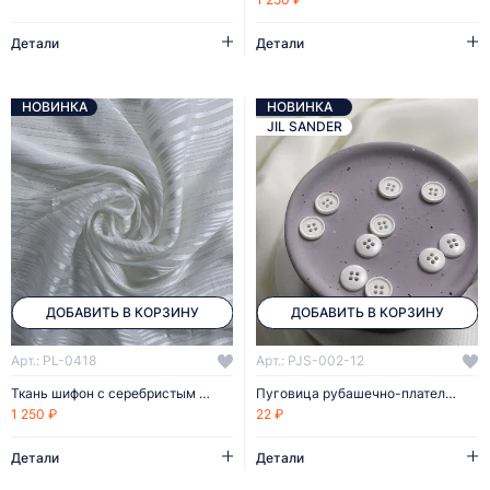
Детали
Детали
НОВИНКА
НОВИНКА
JIL SANDER
ДОБАВИТЬ В КОРЗИНУ
ДОБАВИТЬ В КОРЗИНУ
Арт.: PL-0418
Арт.: PJS-002-12
Ткань шифон с серебристым люрексом
Пуговица рубашечно-плательная белая 12 мм пластик
1 250 ₽
22 ₽
Детали
Детали