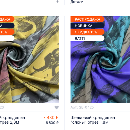
Детали
ОДАЖА
РАСПРОДАЖА
А
НОВИНКА
 15%
СКИДКА 15%
RATTI
426
Арт.: SE-0425
й крепдешин
7 480 ₽
Шёлковый крепдешин
ДОБАВИТЬ В КОРЗИНУ
ДОБАВИТЬ В КОРЗИНУ
трез 2,3м
"слоны" отрез 1,8м
8 800 ₽