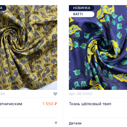
А
НОВИНКА
RATTI
549
Арт.: SE-0433
 этническим
1 550 ₽
Ткань шёлковый твил
ДОБАВИТЬ В КОРЗИНУ
ДОБАВИТЬ В КОРЗИНУ
Детали