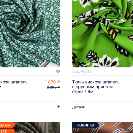
Арт.: V0612
скоза штапель
1 870 ₽
Ткань вискоза штапель
ДОБАВИТЬ В КОРЗИНУ
ДОБАВИТЬ В КОРЗИНУ
м
с крупным принтом
2 200 ₽
отрез 1,9м
Детали
ОДАЖА
НОВИНКА
 15%