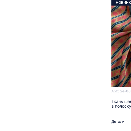
НОВИНК
Арт.: Se-0
Ткань ше
в полоск
Детали