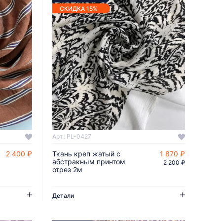
СКИДКА 15%
Арт.: PL-0427
2 400 ₽
Ткань креп жатый с
1 870 ₽
ДОБАВИТЬ В КОРЗИНУ
абстракным принтом
2 200 ₽
отрез 2м
Детали