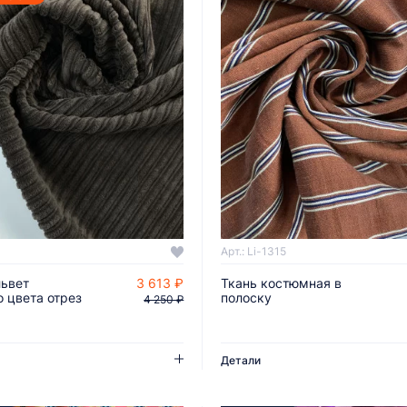
Арт.: Li-1315
львет
3 613 ₽
Ткань костюмная в
ДОБАВИТЬ В КОРЗИНУ
ДОБАВИТЬ В КОРЗИНУ
о цвета отрез
полоску
4 250 ₽
Детали