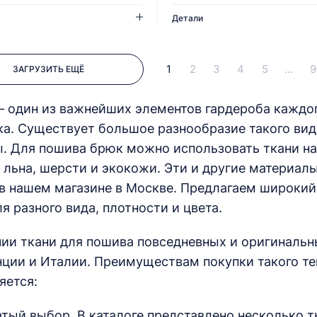
Детали
1
2
3
4
5
...
9
ЗАГРУЗИТЬ ЕЩЁ
– один из важнейших элементов гардероба каждо
ка. Существует большое разнообразие такого вид
. Для пошива брюк можно использовать ткани на
, льна, шерсти и экокожи. Эти и другие материа
 в нашем магазине в Москве. Предлагаем широки
я разного вида, плотности и цвета.
чии ткани для пошива повседневных и оригиналь
нции и Италии. Преимуществам покупки такого те
яется:
атый выбор. В каталоге представлено несколько 