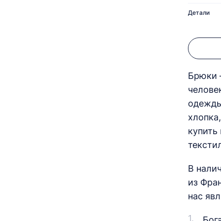
Детали
Брюки 
челове
одежды
хлопка
купить
текстил
В нали
из Фра
нас явл
Бог