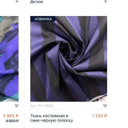
Детали
НОВИНКА
Арт.: PL-0423
5 865 ₽
Ткань костюмная в
1 550 ₽
ДОБАВИТЬ В КОРЗИНУ
сине-черную полоску
6 900 ₽