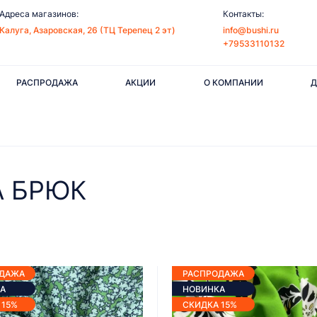
Адреса магазинов:
Контакты:
Калуга, Азаровская, 26 (ТЦ Терепец 2 эт)
info@bushi.ru
+79533110132
РАСПРОДАЖА
АКЦИИ
О КОМПАНИИ
Д
А БРЮК
ОДАЖА
РАСПРОДАЖА
А
НОВИНКА
 15%
СКИДКА 15%