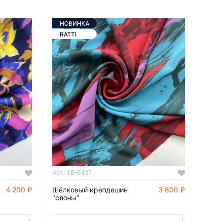
НОВИНКА
RATTI
Арт.: SE-0427
4 200 ₽
Шёлковый крепдешин
3 800 ₽
ДОБАВИТЬ В КОРЗИНУ
"слоны"