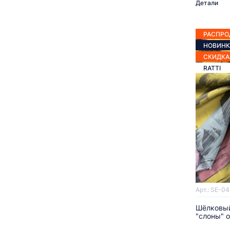
Детали
РАСПР
НОВИНК
СКИДКА
RATTI
Арт.: SE-0
Шёлковы
"слоны" о