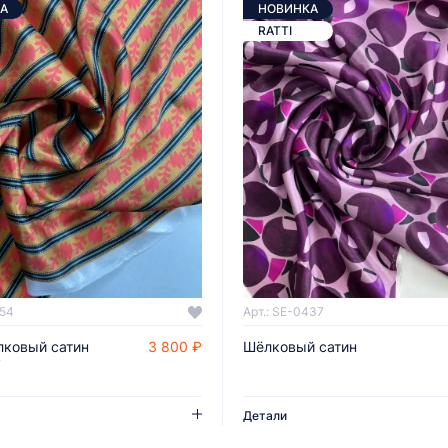
А
НОВИНКА
RATTI
054
Арт.: SE-0437
лковый сатин
3 800 ₽
Шёлковый сатин
ДОБАВИТЬ В КОРЗИНУ
ДОБАВИТЬ В КОРЗИНУ
у
Детали