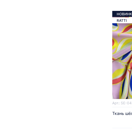
НОВИНК
RATTI
Арт.: SE-0
Ткань шё