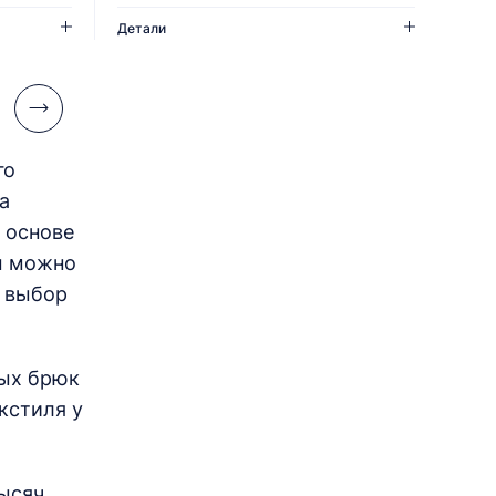
Детали
го
а
 основе
лы можно
й выбор
ных брюк
кстиля у
тысяч