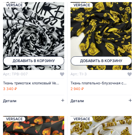
VERSACE
VERSACE
ДОБАВИТЬ В КОРЗИНУ
ДОБАВИТЬ В КОРЗИНУ
Арт.: TPB-007
Арт.: TI-3
Ткань трикотаж хлопковый Versace
Ткань плательно-блузочная с принтом
3 340 ₽
2 940 ₽
Детали
Детали
VERSACE
VERSACE