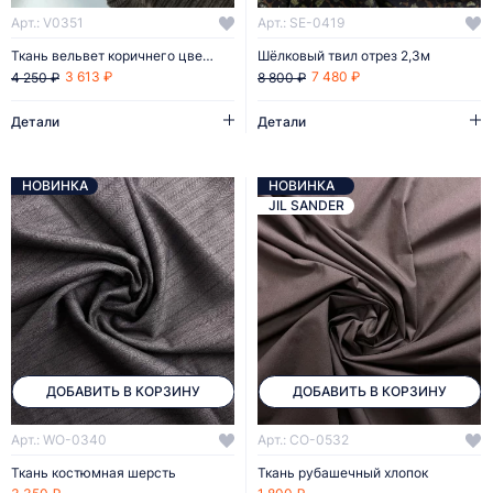
Арт.: V0351
Арт.: SE-0419
Ткань вельвет коричнего цвета отрез 1,7м
Шёлковый твил отрез 2,3м
3 613 ₽
7 480 ₽
4 250 ₽
8 800 ₽
Детали
Детали
НОВИНКА
НОВИНКА
JIL SANDER
ДОБАВИТЬ В КОРЗИНУ
ДОБАВИТЬ В КОРЗИНУ
Арт.: WO-0340
Арт.: CO-0532
Ткань костюмная шерсть
Ткань рубашечный хлопок