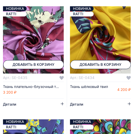
НОВИНКА
НОВИНКА
RATTI
RATTI
ДОБАВИТЬ В КОРЗИНУ
ДОБАВИТЬ В КОРЗИНУ
Арт.: SE-0435
Арт.: SE-0434
Ткань плательно-блузочный твил
Ткань шёлковый твил
4 200 ₽
3 200 ₽
Детали
Детали
НОВИНКА
НОВИНКА
RATTI
RATTI