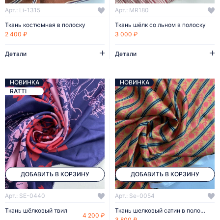
Арт.: Li-1315
Арт.: MR180
Ткань костюмная в полоску
Ткань шёлк со льном в полоску
2 400 ₽
3 000 ₽
Детали
Детали
НОВИНКА
НОВИНКА
RATTI
ДОБАВИТЬ В КОРЗИНУ
ДОБАВИТЬ В КОРЗИНУ
Арт.: SE-0440
Арт.: Se-0054
Ткань шёлковый твил
Ткань шелковый сатин в полоску
4 200 ₽
3 800 ₽