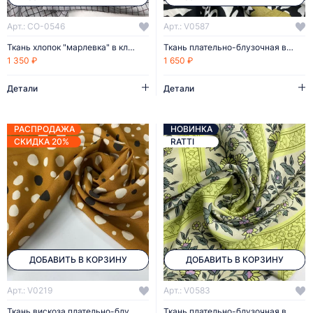
Арт.: CO-0546
Арт.: V0587
Ткань хлопок "марлевка" в клетку
Ткань плательно-блузочная вискоза
1 350 ₽
1 650 ₽
Детали
Детали
РАСПРОДАЖА
НОВИНКА
СКИДКА 20%
RATTI
ДОБАВИТЬ В КОРЗИНУ
ДОБАВИТЬ В КОРЗИНУ
Арт.: V0219
Арт.: V0583
Ткань вискоза плательно-блузочная
Ткань плательно-блузочная вискоза