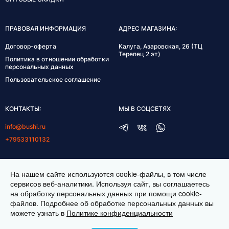
ПРАВОВАЯ ИНФОРМАЦИЯ
АДРЕС МАГАЗИНА:
Договор-оферта
Калуга, Азаровская, 26 (ТЦ
Терепец 2 эт)
Политика в отношении обработки
персональных данных
Пользовательское соглашение
КОНТАКТЫ:
МЫ В СОЦСЕТЯХ
info@bushi.ru
+79533110132
ГРАФИК РАБОТЫ:
На нашем сайте используются cookie-файлы, в том числе
пн-пт 10:00-19:00
сервисов веб-аналитики. Используя сайт, вы соглашаетесь
на обработку персональных данных при помощи cookie-
сб 11:00-17:00
файлов. Подробнее об обработке персональных данных вы
можете узнать в
Политике конфиденциальности
ИНТЕРНЕТ МАГАЗИН ТКАНЕЙ BUSHI.RU. ВСЕ ПРАВА ЗАЩИЩЕНЫ ©