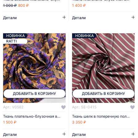
800 ₽
1 400 ₽
1 000 ₽
Детали
Детали
НОВИНКА
НОВИНКА
RATTI
ДОБАВИТЬ В КОРЗИНУ
ДОБАВИТЬ В КОРЗИНУ
Арт.: V0582
Арт.: SE-0415
Ткань плательно-блузочная вискоза
Ткань шелк в поперечную полоску
1 500 ₽
3 350 ₽
Детали
Детали