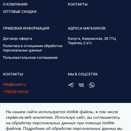
О КОМПАНИИ
КОНТАКТЫ
ОПТОВЫЕ СКИДКИ
ПРАВОВАЯ ИНФОРМАЦИЯ
АДРЕСА МАГАЗИНОВ:
Договор-оферта
Калуга, Азаровская, 26 (ТЦ
Терепец 2 эт)
Политика в отношении обработки
персональных данных
Пользовательское соглашение
КОНТАКТЫ:
МЫ В СОЦСЕТЯХ
info@bushi.ru
+79533110132
ГРАФИК РАБОТЫ:
На нашем сайте используются cookie-файлы, в том числе
пн-пт 10:00-19:00
сервисов веб-аналитики. Используя сайт, вы соглашаетесь
на обработку персональных данных при помощи cookie-
сб 11:00-17:00
файлов. Подробнее об обработке персональных данных вы