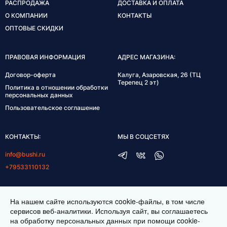
РАСПРОДАЖА
ДОСТАВКА И ОПЛАТА
О КОМПАНИИ
КОНТАКТЫ
ОПТОВЫЕ СКИДКИ
ПРАВОВАЯ ИНФОРМАЦИЯ
АДРЕС МАГАЗИНА:
Договор-оферта
Калуга, Азаровская, 26 (ТЦ
Терепец 2 эт)
Политика в отношении обработки
персональных данных
Пользовательское соглашение
КОНТАКТЫ:
МЫ В СОЦСЕТЯХ
info@bushi.ru
+79533110132
ГРАФИК РАБОТЫ:
На нашем сайте используются cookie-файлы, в том числе
пн-пт 10:00-19:00
сервисов веб-аналитики. Используя сайт, вы соглашаетесь
на обработку персональных данных при помощи cookie-
сб 11:00-17:00