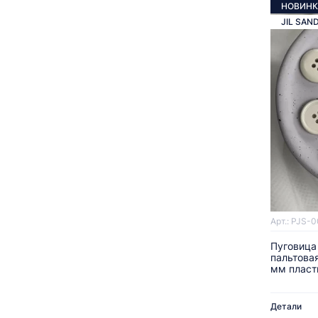
НОВИНК
JIL SAN
Арт.: PJS-
Пуговица
пальтова
мм пласт
Детали