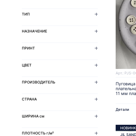
ТИП
НАЗНАЧЕНИЕ
ПРИНТ
ЦВЕТ
Арт.: PJS-
ПРОИЗВОДИТЕЛЬ
Пуговица
плательн
11 мм пл
СТРАНА
Детали
ШИРИНА
см
НОВИНК
ПЛОТНОСТЬ
г/м²
JIL SAN