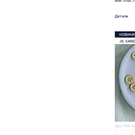
мм пласт
Детали
НОВИНК
JIL SAN
Арт.: PJS-