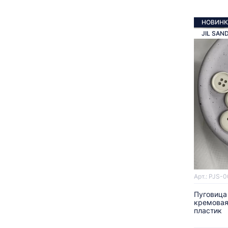
НОВИНК
JIL SAN
Арт.: PJS-
Пуговица
кремовая
пластик