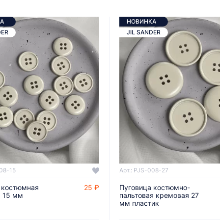
А
НОВИНКА
DER
JIL SANDER
008-15
Арт.: PJS-008-27
 костюмная
25 ₽
Пуговица костюмно-
ДОБАВИТЬ В КОРЗИНУ
ДОБАВИТЬ В КОРЗИНУ
 15 мм
пальтовая кремовая 27
мм пластик