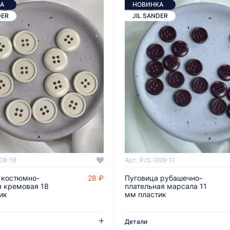
А
НОВИНКА
DER
JIL SANDER
008-18
Арт.: PJS-009-11
 костюмно-
28 ₽
Пуговица рубашечно-
ДОБАВИТЬ В КОРЗИНУ
ДОБАВИТЬ В КОРЗИНУ
я кремовая 18
плательная марсала 11
ик
мм пластик
Детали