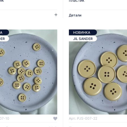
ик
пластик
Детали
А
НОВИНКА
DER
JIL SANDER
007-10
Арт.: PJS-007-22