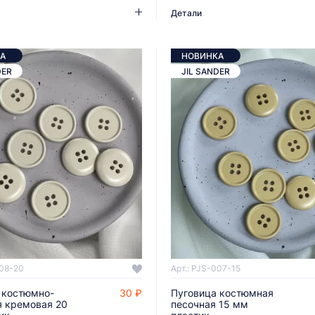
Детали
А
НОВИНКА
DER
JIL SANDER
008-20
Арт.: PJS-007-15
 костюмно-
30 ₽
Пуговица костюмная
ДОБАВИТЬ В КОРЗИНУ
ДОБАВИТЬ В КОРЗИНУ
я кремовая 20
песочная 15 мм