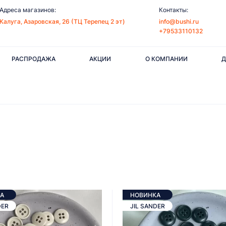
Адреса магазинов:
Контакты:
Калуга, Азаровская, 26 (ТЦ Терепец 2 эт)
info@bushi.ru
+79533110132
РАСПРОДАЖА
АКЦИИ
О КОМПАНИИ
Д
А
НОВИНКА
DER
JIL SANDER