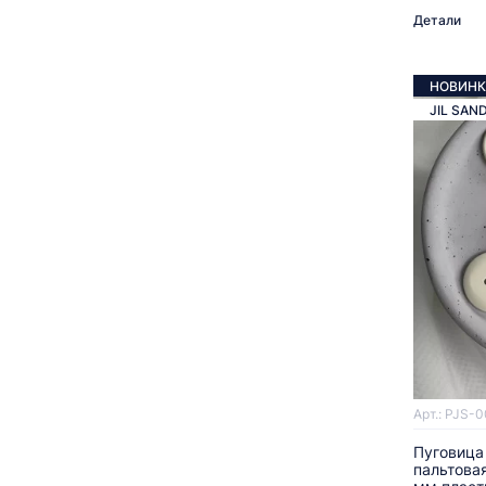
Детали
НОВИНК
JIL SAN
Арт.: PJS-
Пуговица
пальтова