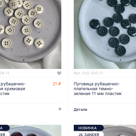
008-11
Арт.: PJS-010-11
 рубашечно-
21 ₽
Пуговица рубашечно-
ДОБАВИТЬ В КОРЗИНУ
ДОБАВИТЬ В КОРЗИНУ
ая кремовая
плательная темно-
астик
зеленая 11 мм пластик
Детали
А
НОВИНКА
DER
JIL SANDER