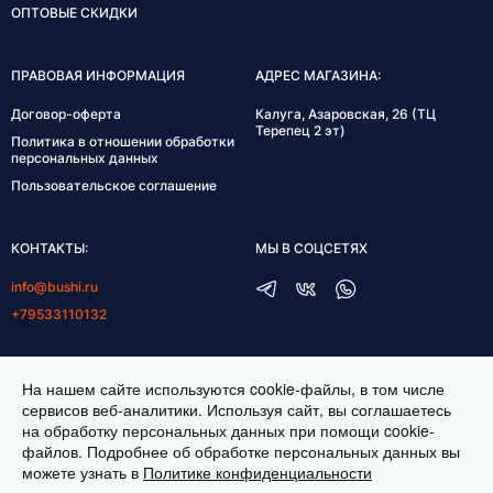
ОПТОВЫЕ СКИДКИ
ПРАВОВАЯ ИНФОРМАЦИЯ
АДРЕС МАГАЗИНА:
Договор-оферта
Калуга, Азаровская, 26 (ТЦ
Терепец 2 эт)
Политика в отношении обработки
персональных данных
Пользовательское соглашение
КОНТАКТЫ:
МЫ В СОЦСЕТЯХ
info@bushi.ru
+79533110132
ГРАФИК РАБОТЫ:
На нашем сайте используются cookie-файлы, в том числе
пн-пт 10:00-19:00
сервисов веб-аналитики. Используя сайт, вы соглашаетесь
на обработку персональных данных при помощи cookie-
сб 11:00-17:00
файлов. Подробнее об обработке персональных данных вы
можете узнать в
Политике конфиденциальности