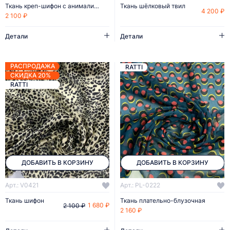
Ткань креп-шифон с анималистичным принтом
Ткань шёлковый твил
4 200 ₽
2 100 ₽
Детали
Детали
РАСПРОДАЖА
RATTI
СКИДКА 20%
RATTI
ДОБАВИТЬ В КОРЗИНУ
ДОБАВИТЬ В КОРЗИНУ
Арт.: V0421
Арт.: PL-0222
Ткань шифон
Ткань плательно-блузочная
1 680 ₽
2 100 ₽
2 160 ₽