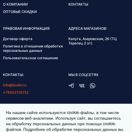
О КОМПАНИИ
КОНТАКТЫ
ОПТОВЫЕ СКИДКИ
ПРАВОВАЯ ИНФОРМАЦИЯ
АДРЕСА МАГАЗИНОВ:
Договор-оферта
Калуга, Азаровская, 26 (ТЦ
Терепец 2 эт)
Политика в отношении обработки
персональных данных
Пользовательское соглашение
КОНТАКТЫ:
МЫ В СОЦСЕТЯХ
info@bushi.ru
+79533110132
ГРАФИК РАБОТЫ:
На нашем сайте используются cookie-файлы, в том числе
пн-пт 10:00-19:00
сервисов веб-аналитики. Используя сайт, вы соглашаетесь
на обработку персональных данных при помощи cookie-
сб 11:00-17:00
файлов. Подробнее об обработке персональных данных вы