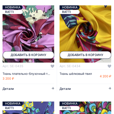
НОВИНКА
НОВИНКА
RATTI
RATTI
ДОБАВИТЬ В КОРЗИНУ
ДОБАВИТЬ В КОРЗИНУ
Арт.: SE-0435
Арт.: SE-0434
Ткань плательно-блузочный твил
Ткань шёлковый твил
4 200 ₽
3 200 ₽
Детали
Детали
НОВИНКА
НОВИНКА
RATTI
RATTI