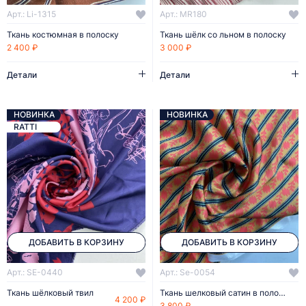
Арт.: Li-1315
Арт.: MR180
Ткань костюмная в полоску
Ткань шёлк со льном в полоску
2 400 ₽
3 000 ₽
Детали
Детали
НОВИНКА
НОВИНКА
RATTI
ДОБАВИТЬ В КОРЗИНУ
ДОБАВИТЬ В КОРЗИНУ
Арт.: SE-0440
Арт.: Se-0054
Ткань шёлковый твил
Ткань шелковый сатин в полоску
4 200 ₽
3 800 ₽