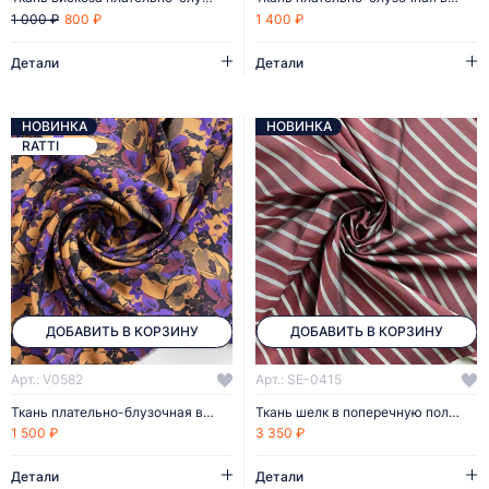
800 ₽
1 400 ₽
1 000 ₽
Детали
Детали
НОВИНКА
НОВИНКА
RATTI
ДОБАВИТЬ В КОРЗИНУ
ДОБАВИТЬ В КОРЗИНУ
Арт.: V0582
Арт.: SE-0415
Ткань плательно-блузочная вискоза
Ткань шелк в поперечную полоску
1 500 ₽
3 350 ₽
Детали
Детали