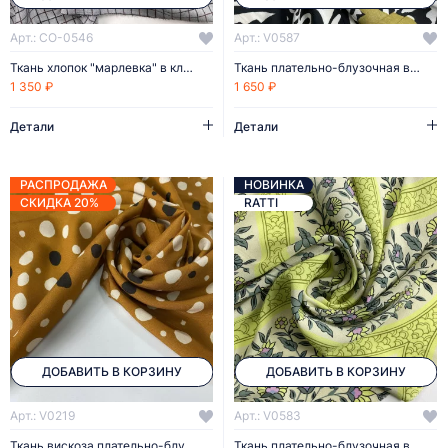
Арт.: CO-0546
Арт.: V0587
Ткань хлопок "марлевка" в клетку
Ткань плательно-блузочная вискоза
1 350 ₽
1 650 ₽
Детали
Детали
РАСПРОДАЖА
НОВИНКА
СКИДКА 20%
RATTI
ДОБАВИТЬ В КОРЗИНУ
ДОБАВИТЬ В КОРЗИНУ
Арт.: V0219
Арт.: V0583
Ткань вискоза плательно-блузочная
Ткань плательно-блузочная вискоза