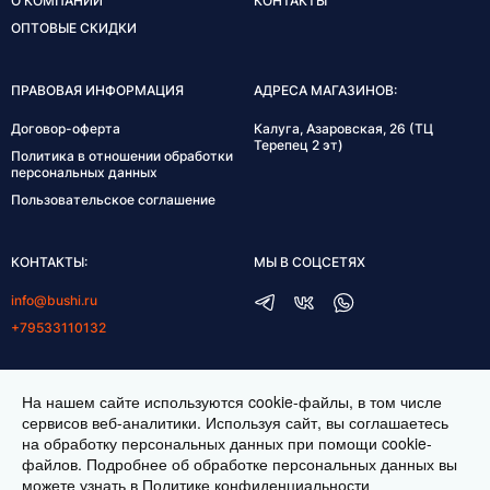
О КОМПАНИИ
КОНТАКТЫ
ОПТОВЫЕ СКИДКИ
ПРАВОВАЯ ИНФОРМАЦИЯ
АДРЕСА МАГАЗИНОВ:
Договор-оферта
Калуга, Азаровская, 26 (ТЦ
Терепец 2 эт)
Политика в отношении обработки
персональных данных
Пользовательское соглашение
КОНТАКТЫ:
МЫ В СОЦСЕТЯХ
info@bushi.ru
+79533110132
ГРАФИК РАБОТЫ:
На нашем сайте используются cookie-файлы, в том числе
пн-пт 10:00-19:00
сервисов веб-аналитики. Используя сайт, вы соглашаетесь
на обработку персональных данных при помощи cookie-
сб 11:00-17:00
файлов. Подробнее об обработке персональных данных вы
можете узнать в
Политике конфиденциальности