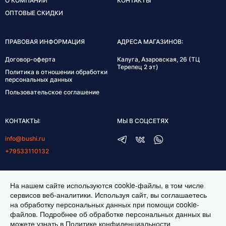
О КОМПАНИИ
КОНТАКТЫ
ОПТОВЫЕ СКИДКИ
ПРАВОВАЯ ИНФОРМАЦИЯ
АДРЕСА МАГАЗИНОВ:
Договор-оферта
Калуга, Азаровская, 26 (ТЦ
Терепец 2 эт)
Политика в отношении обработки
персональных данных
Пользовательское соглашение
КОНТАКТЫ:
МЫ В СОЦСЕТЯХ
info@bushi.ru
+79533110132
ГРАФИК РАБОТЫ:
На нашем сайте используются cookie-файлы, в том числе
пн-пт 10:00-19:00
сервисов веб-аналитики. Используя сайт, вы соглашаетесь
на обработку персональных данных при помощи cookie-
сб 11:00-17:00
файлов. Подробнее об обработке персональных данных вы
можете узнать в
Политике конфиденциальности