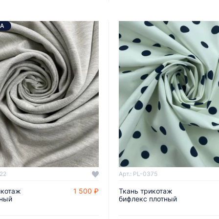
А
222
Арт.: PL-0375
икотаж
1 500 ₽
Ткань трикотаж
ДОБАВИТЬ В КОРЗИНУ
ДОБАВИТЬ В КОРЗИНУ
ный
бифлекс плотный