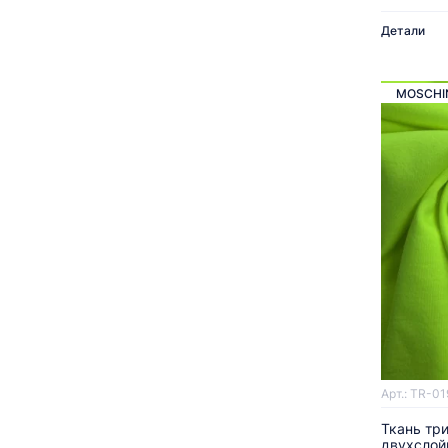
Детали
MOSCHI
Арт.: TR-01
Ткань тр
двухслой