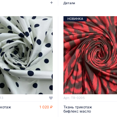
Детали
НОВИНКА
213
Арт.: TR-0205
икотаж
1 020 ₽
Ткань трикотаж
ДОБАВИТЬ В КОРЗИНУ
ДОБАВИТЬ В КОРЗИНУ
бифлекс масло