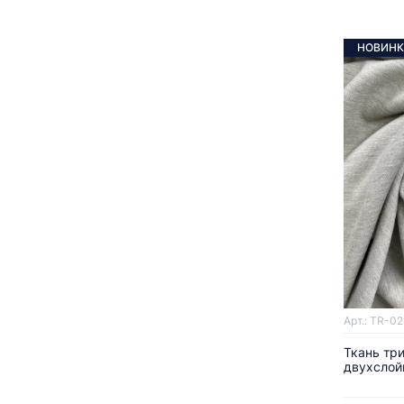
НОВИНК
Арт.: TR-0
Ткань тр
двухслой