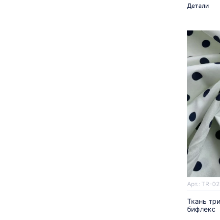
Детали
Арт.: TR-0
Ткань тр
бифлекс