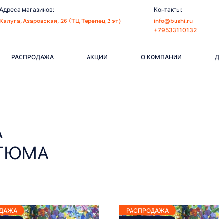
Адреса магазинов:
Контакты:
Калуга, Азаровская, 26 (ТЦ Терепец 2 эт)
info@bushi.ru
+79533110132
РАСПРОДАЖА
АКЦИИ
О КОМПАНИИ
Д
А
ТЮМА
ОДАЖА
РАСПРОДАЖА