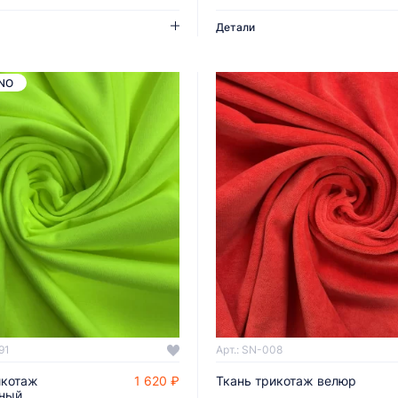
Детали
NO
91
Арт.: SN-008
икотаж
1 620 ₽
Ткань трикотаж велюр
ДОБАВИТЬ В КОРЗИНУ
ДОБАВИТЬ В КОРЗИНУ
ный