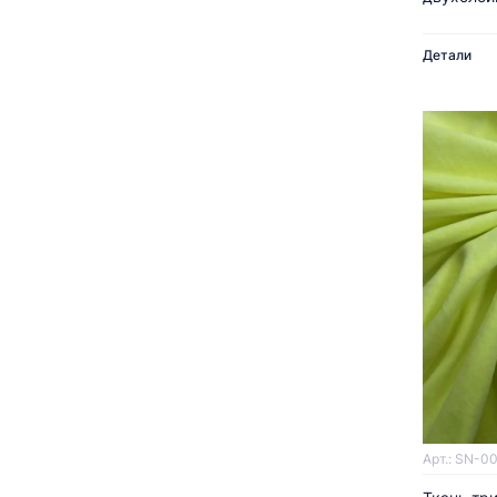
Детали
Арт.: SN-0