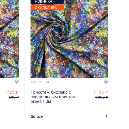
НОВИНКА
СКИДКА 15%
Арт.: PL-0437/1
425 ₽
Трикотаж бифлекс с
1 105 ₽
ДОБАВИТЬ В КОРЗИНУ
акварельным принтом
500 ₽
1 300 ₽
отрез 1,3м
Детали