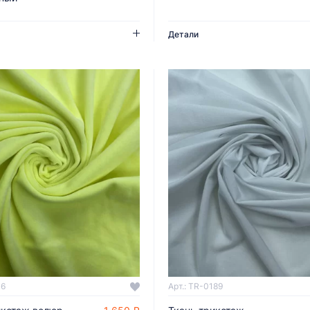
Детали
06
Арт.: TR-0189