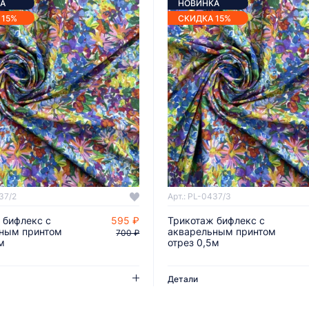
А
НОВИНКА
 15%
СКИДКА 15%
37/2
Арт.: PL-0437/3
 бифлекс с
595 ₽
Трикотаж бифлекс с
ДОБАВИТЬ В КОРЗИНУ
ДОБАВИТЬ В КОРЗИНУ
ным принтом
акварельным принтом
700 ₽
м
отрез 0,5м
Детали