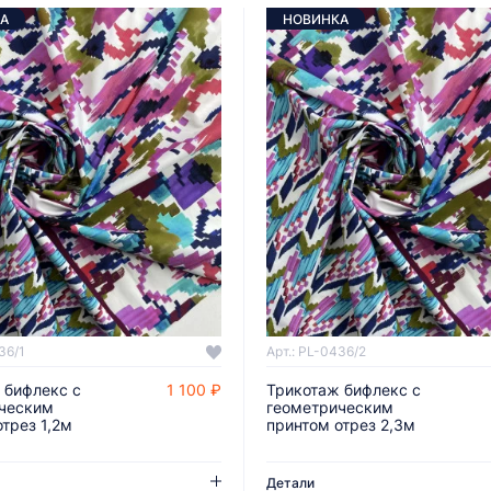
А
НОВИНКА
36/1
Арт.: PL-0436/2
 бифлекс с
1 100 ₽
Трикотаж бифлекс с
ДОБАВИТЬ В КОРЗИНУ
ДОБАВИТЬ В КОРЗИНУ
ческим
геометрическим
трез 1,2м
принтом отрез 2,3м
Детали