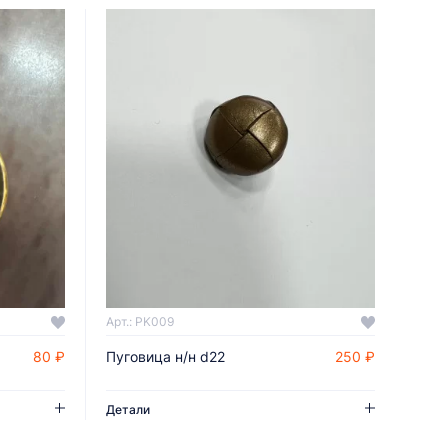
Арт.: PK009
80 ₽
Пуговица н/н d22
250 ₽
ДОБАВИТЬ В КОРЗИНУ
Детали