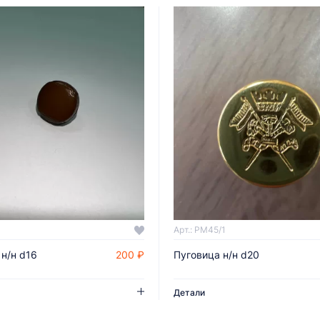
Арт.: PM45/1
н/н d16
200 ₽
Пуговица н/н d20
ДОБАВИТЬ В КОРЗИНУ
ДОБАВИТЬ В КОРЗИНУ
Детали