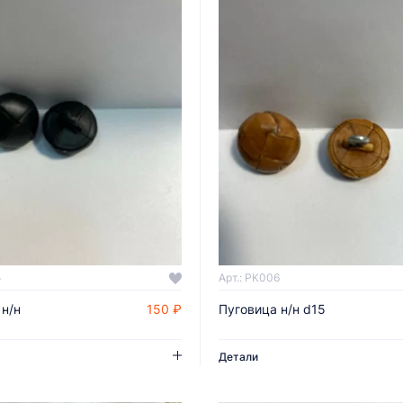
5
Арт.: PK006
 н/н
150 ₽
Пуговица н/н d15
ДОБАВИТЬ В КОРЗИНУ
ДОБАВИТЬ В КОРЗИНУ
Детали