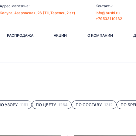
Адрес магазина:
Контакты:
Калуга, Азаровская, 26 (ТЦ Терепец 2 эт)
info@bushi.ru
+79533110132
РАСПРОДАЖА
АКЦИИ
О КОМПАНИИ
Д
ПО УЗОРУ
1161
ПО ЦВЕТУ
1264
ПО СОСТАВУ
1312
ПО БРЕ