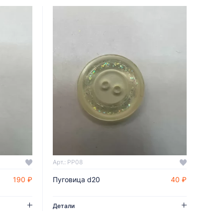
Арт.: PP08
190 ₽
Пуговица d20
40 ₽
ДОБАВИТЬ В КОРЗИНУ
Детали