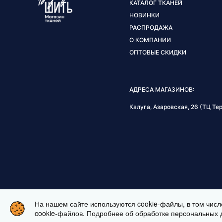
КАТАЛОГ ТКАНЕЙ
НОВИНКИ
РАСПРОДАЖА
О КОМПАНИИ
ОПТОВЫЕ СКИДКИ
АДРЕСА МАГАЗИНОВ:
Калуга, Азаровская, 26 (ТЦ Тер
На нашем сайте используются cookie-файлы, в том числ
ЗАКАЗАТЬ ВИДЕОЗВОНОК
cookie-файлов. Подробнее об обработке персональных 
ИНТЕРНЕТ МАГАЗИН ТКАНЕЙ BUSHI.RU. ВСЕ ПРАВА ЗАЩИЩЕ