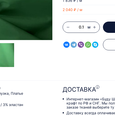
1 836 ₽ / м
2 040 ₽ / м
м
я
ДОСТАВКА
лузка, Платье
Интернет-магазин «Буду Ш
крафт по РФ и СНГ. Мы по
 / 3% эластан
заказе тканей выберите ту
Доставку всегда оплачива