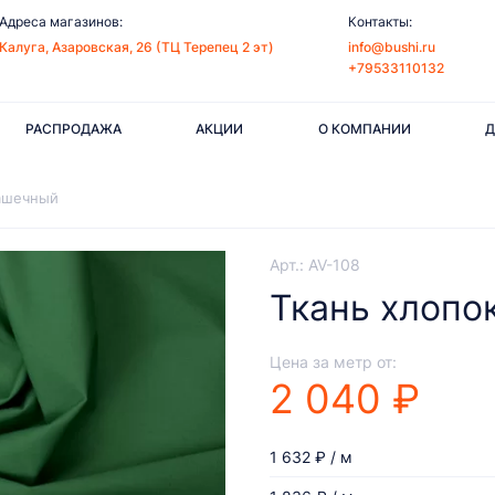
Адреса магазинов:
Контакты:
Калуга, Азаровская, 26 (ТЦ Терепец 2 эт)
info@bushi.ru
+79533110132
РАСПРОДАЖА
АКЦИИ
О КОМПАНИИ
Д
башечный
Арт.: AV-108
Ткань хлопо
Цена за метр от:
2 040 ₽
1 632 ₽ / м