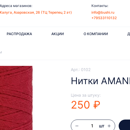
Адреса магазинов:
Контакты:
Калуга, Азаровская, 26 (ТЦ Терепец 2 эт)
info@bushi.ru
+79533110132
РАСПРОДАЖА
АКЦИИ
О КОМПАНИИ
Д
м
Арт.: 0102
Нитки AMANN
Цена за штуку:
250 ₽
шт