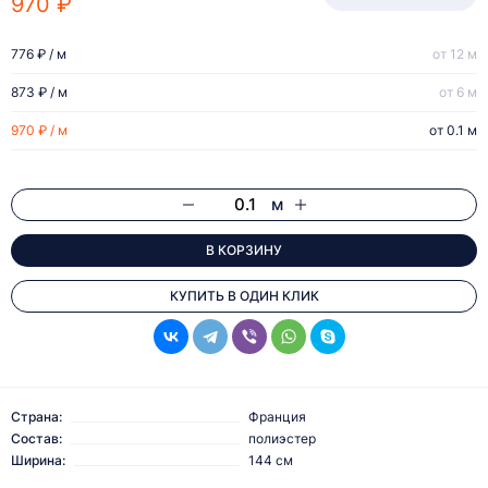
970 ₽
776 ₽ / м
от 12 м
873 ₽ / м
от 6 м
970 ₽ / м
от 0.1 м
м
В КОРЗИНУ
КУПИТЬ В ОДИН КЛИК
Страна:
Франция
Состав:
полиэстер
Ширина:
144 см