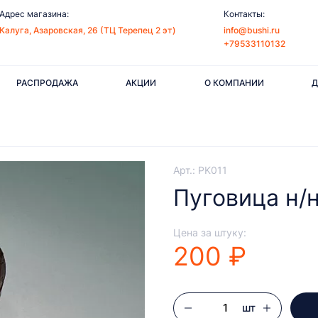
Адрес магазина:
Контакты:
Калуга, Азаровская, 26 (ТЦ Терепец 2 эт)
info@bushi.ru
+79533110132
РАСПРОДАЖА
АКЦИИ
О КОМПАНИИ
Д
Арт.: PK011
Пуговица н/н
Цена за штуку:
200 ₽
шт