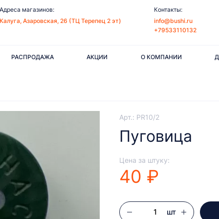
Адреса магазинов:
Контакты:
Калуга, Азаровская, 26 (ТЦ Терепец 2 эт)
info@bushi.ru
+79533110132
РАСПРОДАЖА
АКЦИИ
О КОМПАНИИ
Д
Арт.: PR10/2
Пуговица
Цена за штуку:
40 ₽
шт