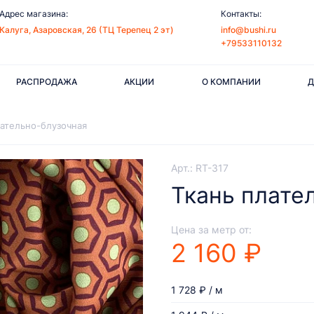
Адрес магазина:
Контакты:
Калуга, Азаровская, 26 (ТЦ Терепец 2 эт)
info@bushi.ru
+79533110132
РАСПРОДАЖА
АКЦИИ
О КОМПАНИИ
Д
лательно-блузочная
Арт.: RT-317
Ткань плате
Цена за метр от:
2 160 ₽
1 728 ₽ / м