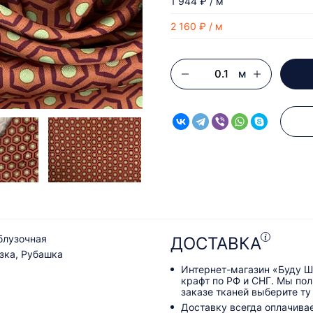
1 944 ₽ / м
2 160 ₽ / м
м
блузочная
ДОСТАВКА
узка, Рубашка
Интернет-магазин «Буду Ш
крафт по РФ и СНГ. Мы по
заказе тканей выберите ту
Доставку всегда оплачива