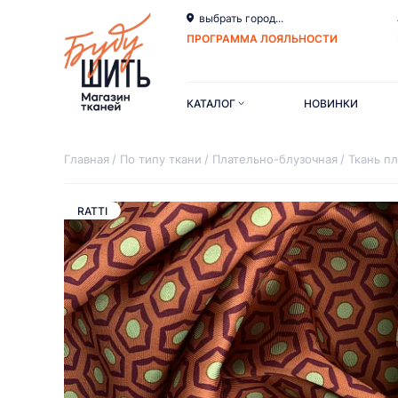
выбрать город...
ПРОГРАММА ЛОЯЛЬНОСТИ
КАТАЛОГ
НОВИНКИ
Главная
По типу ткани
Плательно-блузочная
Ткань п
RATTI