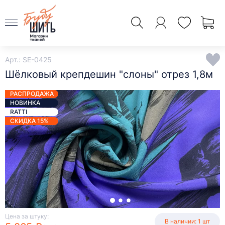
Арт.: SE-0425
Шёлковый крепдешин "слоны" отрез 1,8м
РАСПРОДАЖА
НОВИНКА
RATTI
СКИДКА 15%
Цена за штуку:
В наличии: 1 шт