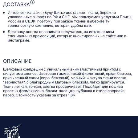
ДОСТАВКА
Интернет-магазин «Буду Шить» доставляет ткани, бережно
упакованные в крафт по РФ и СНГ. Мы пользуемся услугами Почты
России и СДЭК, поэтому при заказе тканей выберите ту
транспортную компанию, которая удобна вам.
Доставку всегда оплачивает получатель, за исключением
специальных промоакций, которые анонсированы на сайте или в
инстаграме.
ОПИСАНИЕ
Шёлковый крепдешин с уникальным анималистичным принтом с
силуэтами слонов. Цветовая гамма: яркий фиолетовый, яркая бирюза,
припыленный хакки (серо-бежевый), черный. Фактура ткани слегка
"зернистая", с благородным матовым блеском, легко драпируется.
Ткань легкая, тонкая, слегка просвечивает. Подойдет для пошива
простых форм: кимоно, брюки-палаццо, рубашка в стиле оверсайз,
парео. Стоимость указана за отрез 1,8м