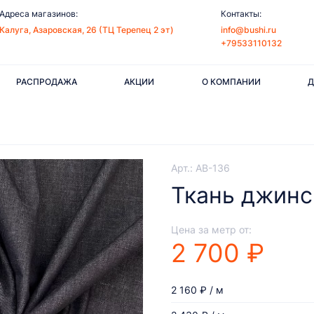
Адреса магазинов:
Контакты:
Калуга, Азаровская, 26 (ТЦ Терепец 2 эт)
info@bushi.ru
+79533110132
РАСПРОДАЖА
АКЦИИ
О КОМПАНИИ
Д
Арт.: AB-136
Ткань джинс
Цена за метр от:
2 700 ₽
2 160 ₽ / м