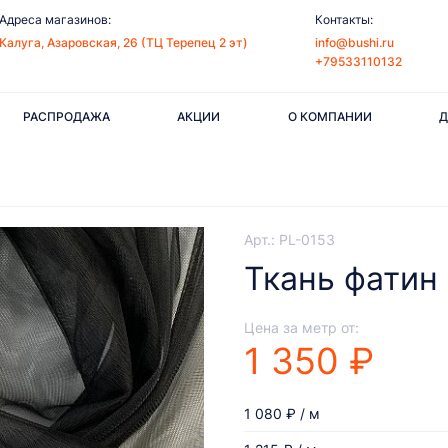
Адреса магазинов:
Контакты:
Калуга, Азаровская, 26 (ТЦ Терепец 2 эт)
info@bushi.ru
+79533110132
РАСПРОДАЖА
АКЦИИ
О КОМПАНИИ
Д
Арт.: PL-0153
Ткань фатин
Цена за метр от:
1 350 ₽
1 080 ₽ / м