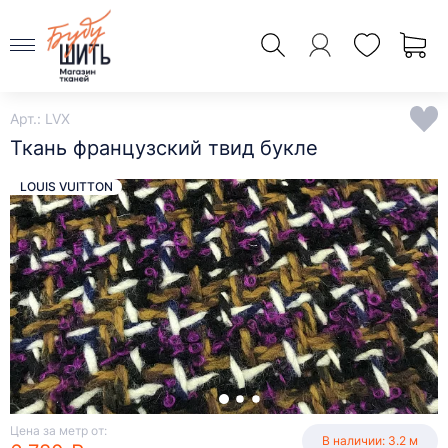
Арт.: LVX
Ткань французский твид букле
LOUIS VUITTON
Цена за метр от:
В наличии: 3.2 м