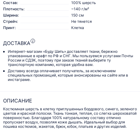
Состав:
100% шерсть
Плотность:
~140 г/м²
Ширина:
150 см
Стрейч:
Не тянется
Принт:
Клетка
ДОСТАВКА
Интернет-магазин «Буду Шить» доставляет ткани, бережно
упакованные в крафт по РФ и СНГ. Мы пользуемся услугами Почты
России и СДЭК, поэтому при заказе тканей выберите ту
транспортную компанию, которая удобна вам.
Доставку всегда оплачивает получатель, за исключением
специальных промоакций, которые анонсированы на сайте или в
инстаграме.
ОПИСАНИЕ
Костюмная шерсть в клетку приглушенных бордового, синего, зеленого
цветов и красной полоски. Ткань тонкая, теплая, со слегка шероховатой
поверхностью. Благодаря 100% натуральному составу отлично
пропускает воздух, позволяя коже дышать. Идеальный выбор для
пошива костюмов, жакетов, брюк, юбок, платьев и других изделий.