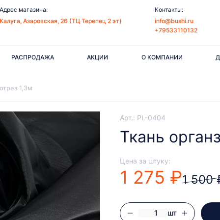
Адрес магазина:
Контакты:
Калуга, Азаровская, 26 (ТЦ Терепец 2 эт)
info@bushi.ru
+79533110132
РАСПРОДАЖА
АКЦИИ
О КОМПАНИИ
Д
отрез 1,3м
Арт.: PL-0404
Ткань органз
Цена за штуку:
1 275 ₽
1 500 
шт