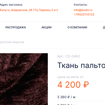
Адрес магазина:
Контакты:
Калуга, Азаровская, 26 (ТЦ Терепец 2 эт)
info@bushi.ru
+79533110132
РАСПРОДАЖА
АКЦИИ
О КОМПАНИИ
Д
коротким ворсом
Арт.: CO-0462
Ткань пальт
Цена за метр от:
4 200 ₽
3 360 ₽ / м