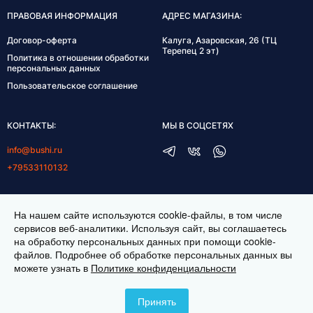
ПРАВОВАЯ ИНФОРМАЦИЯ
АДРЕС МАГАЗИНА:
Договор-оферта
Калуга, Азаровская, 26 (ТЦ
Терепец 2 эт)
Политика в отношении обработки
персональных данных
Пользовательское соглашение
КОНТАКТЫ:
МЫ В СОЦСЕТЯХ
info@bushi.ru
+79533110132
ГРАФИК РАБОТЫ:
На нашем сайте используются cookie-файлы, в том числе
пн-пт 10:00-19:00
сервисов веб-аналитики. Используя сайт, вы соглашаетесь
на обработку персональных данных при помощи cookie-
сб 11:00-17:00
файлов. Подробнее об обработке персональных данных вы
можете узнать в
Политике конфиденциальности
ИНТЕРНЕТ МАГАЗИН ТКАНЕЙ BUSHI.RU. ВСЕ ПРАВА ЗАЩИЩЕНЫ ©
2026
Принять
СОЗДАНИЕ САЙТА —
ITESCORT;