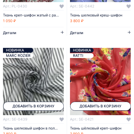
Арт.: PL-0430
Арт.: SE-0442
Ткань креп-шифон жатый с растительным принтом
Ткань шелковый креш-шифон
1 050 ₽
3 800 ₽
Детали
Детали
НОВИНКА
НОВИНКА
MARC ROZIER
RATTI
ДОБАВИТЬ В КОРЗИНУ
ДОБАВИТЬ В КОРЗИНУ
Арт.: SE-0439
Арт.: SE-0421
Ткань шелковый шифон в полоску
Ткань шёлковый креп-шифон
2 800 ₽
2 900 ₽