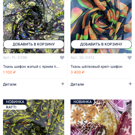
ДОБАВИТЬ В КОРЗИНУ
ДОБАВИТЬ В КОРЗИНУ
Арт.: PL-0398
Арт.: SE-0412
Ткань шифон жатый с ярким принтом
Ткань шёлковый креп-шифон
1 100 ₽
3 400 ₽
Детали
Детали
НОВИНКА
НОВИНКА
RATTI