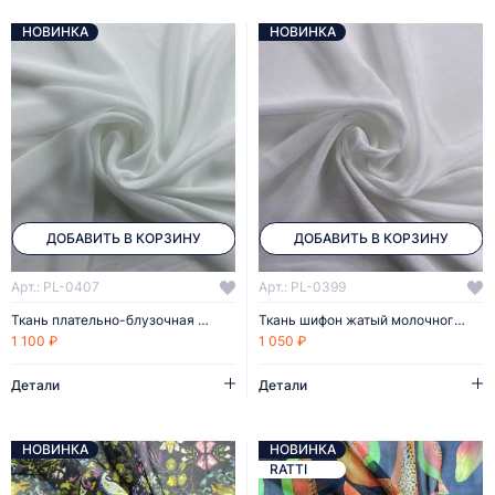
НОВИНКА
НОВИНКА
ДОБАВИТЬ В КОРЗИНУ
ДОБАВИТЬ В КОРЗИНУ
Арт.: PL-0407
Арт.: PL-0399
Ткань плательно-блузочная шифон
Ткань шифон жатый молочного цвета
1 100 ₽
1 050 ₽
Детали
Детали
НОВИНКА
НОВИНКА
RATTI