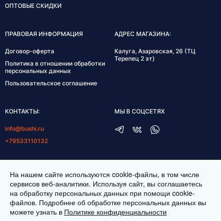
ОПТОВЫЕ СКИДКИ
ПРАВОВАЯ ИНФОРМАЦИЯ
АДРЕС МАГАЗИНА:
Договор-оферта
Калуга, Азаровская, 26 (ТЦ
Терепец 2 эт)
Политика в отношении обработки
персональных данных
Пользовательское соглашение
КОНТАКТЫ:
МЫ В СОЦСЕТЯХ
info@bushi.ru
+79533110132
ГРАФИК РАБОТЫ:
На нашем сайте используются cookie-файлы, в том числе
пн-пт 10:00-19:00
сервисов веб-аналитики. Используя сайт, вы соглашаетесь
на обработку персональных данных при помощи cookie-
сб 11:00-17:00
файлов. Подробнее об обработке персональных данных вы
можете узнать в
Политике конфиденциальности