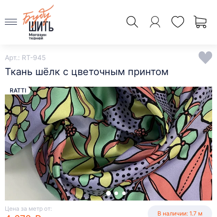
Арт.: RT-945
Ткань шёлк с цветочным принтом
RATTI
Цена за метр от:
В наличии: 1.7 м