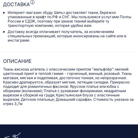
ДОСТАВКА
Интернет-магазин «Буду Шить» доставляет ткани, бережно
упакованные в крафт по РФ и СНГ. Мы пользуемся услугами Почты
России и СДЭК, поэтому при заказе тканей выберите ту
транспортную компанию, которая удобна вам.
Доставку всегда оплачивает получатель, за исключением
специальных промоакций, которые анонсированы на сайте или в
инстаграме.
ОПИСАНИЕ
Ткань вискоза штапель с классическим принтом "мильфлёр": мелкий
цветочный принт в теплой гамме - горчичный, винный, розовый. Ткань
матовая, мягкая и податливая, достаточно тонкая, но непрозрачная.
Красиво драпируется, образует мягкие, летящие складки. Прекрасно
подходит для романтичных фасонов: Ярусное платье или юбка с
оборками (воланами); Платье с рукавами-фонариками, квадратным
вырезом и сборкой на груди; Крестьянская блуза с эластичным
вырезом; Детское платьице; Домашний сарафан. Стоимость указана за
отрез 3,7м