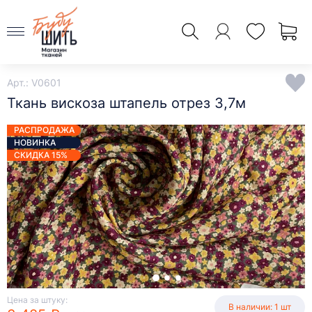
Арт.: V0601
Ткань вискоза штапель отрез 3,7м
РАСПРОДАЖА
НОВИНКА
СКИДКА 15%
Цена за штуку:
В наличии: 1 шт