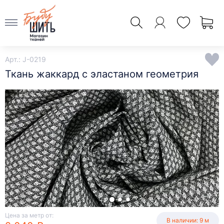
Арт.: J-0219
Ткань жаккард с эластаном геометрия
Цена за метр от:
В наличии: 9 м