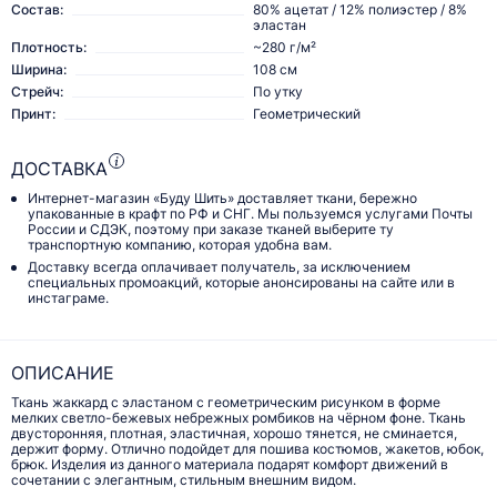
Состав:
80% ацетат / 12% полиэстер / 8%
эластан
Плотность:
~280 г/м²
Ширина:
108 см
Стрейч:
По утку
Принт:
Геометрический
ДОСТАВКА
Интернет-магазин «Буду Шить» доставляет ткани, бережно
упакованные в крафт по РФ и СНГ. Мы пользуемся услугами Почты
России и СДЭК, поэтому при заказе тканей выберите ту
транспортную компанию, которая удобна вам.
Доставку всегда оплачивает получатель, за исключением
специальных промоакций, которые анонсированы на сайте или в
инстаграме.
ОПИСАНИЕ
Ткань жаккард с эластаном с геометрическим рисунком в форме
мелких светло-бежевых небрежных ромбиков на чёрном фоне. Ткань
двусторонняя, плотная, эластичная, хорошо тянется, не сминается,
держит форму. Отлично подойдет для пошива костюмов, жакетов, юбок,
брюк. Изделия из данного материала подарят комфорт движений в
сочетании с элегантным, стильным внешним видом.