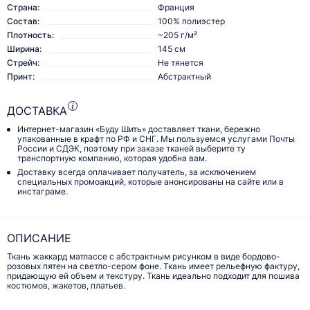
Страна:
Франция
Состав:
100% полиэстер
Плотность:
~205 г/м²
Ширина:
145 см
Стрейч:
Не тянется
Принт:
Абстрактный
ДОСТАВКА
Интернет-магазин «Буду Шить» доставляет ткани, бережно
упакованные в крафт по РФ и СНГ. Мы пользуемся услугами Почты
России и СДЭК, поэтому при заказе тканей выберите ту
транспортную компанию, которая удобна вам.
Доставку всегда оплачивает получатель, за исключением
специальных промоакций, которые анонсированы на сайте или в
инстаграме.
ОПИСАНИЕ
Ткань жаккард матлассе с абстрактным рисунком в виде бордово-
розовых пятен на светло-сером фоне. Ткань имеет рельефную фактуру,
придающую ей объем и текстуру. Ткань идеально подходит для пошива
костюмов, жакетов, платьев.