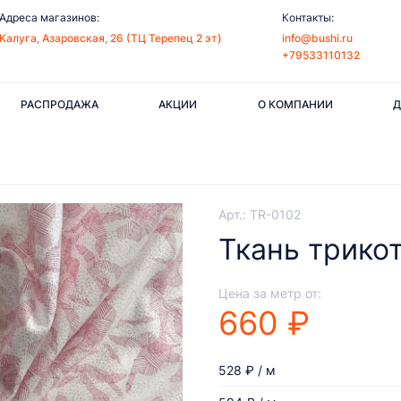
Адреса магазинов:
Контакты:
Калуга, Азаровская, 26 (ТЦ Терепец 2 эт)
info@bushi.ru
+79533110132
РАСПРОДАЖА
АКЦИИ
О КОМПАНИИ
Д
Арт.: TR-0102
Ткань трико
Цена за метр от:
660 ₽
528 ₽ / м