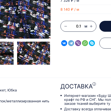
7 326 ₽ / м
8 140 ₽ / м
м
ДОСТАВКА
кет, Юбка
Интернет-магазин «Буду Ш
крафт по РФ и СНГ. Мы по
пок/металлизированная нить
заказе тканей выберите ту
Доставку всегда оплачива