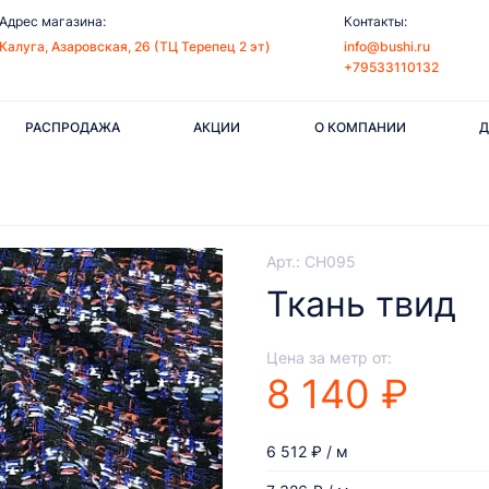
Адрес магазина:
Контакты:
Калуга, Азаровская, 26 (ТЦ Терепец 2 эт)
info@bushi.ru
+79533110132
РАСПРОДАЖА
АКЦИИ
О КОМПАНИИ
Д
Арт.: CH095
Ткань твид
Цена за метр от:
8 140 ₽
6 512 ₽ / м