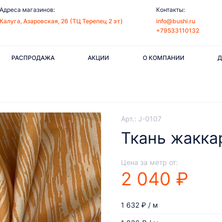
Адреса магазинов:
Контакты:
Калуга, Азаровская, 26 (ТЦ Терепец 2 эт)
info@bushi.ru
+79533110132
РАСПРОДАЖА
АКЦИИ
О КОМПАНИИ
Д
Арт.: J-0107
Ткань жакка
Цена за метр от:
2 040 ₽
1 632 ₽ / м