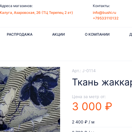
Адреса магазинов:
Контакты:
Калуга, Азаровская, 26 (ТЦ Терепец 2 эт)
info@bushi.ru
+79533110132
РАСПРОДАЖА
АКЦИИ
О КОМПАНИИ
Д
Арт.: J-0114
Ткань жакка
Цена за метр от:
3 000 ₽
2 400 ₽ / м