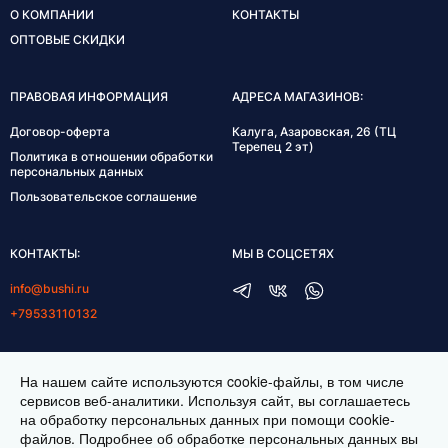
О КОМПАНИИ
КОНТАКТЫ
ОПТОВЫЕ СКИДКИ
ПРАВОВАЯ ИНФОРМАЦИЯ
АДРЕСА МАГАЗИНОВ:
Договор-оферта
Калуга, Азаровская, 26 (ТЦ
Терепец 2 эт)
Политика в отношении обработки
персональных данных
Пользовательское соглашение
КОНТАКТЫ:
МЫ В СОЦСЕТЯХ
info@bushi.ru
+79533110132
ГРАФИК РАБОТЫ:
На нашем сайте используются cookie-файлы, в том числе
пн-пт 10:00-19:00
сервисов веб-аналитики. Используя сайт, вы соглашаетесь
на обработку персональных данных при помощи cookie-
сб 11:00-17:00
файлов. Подробнее об обработке персональных данных вы