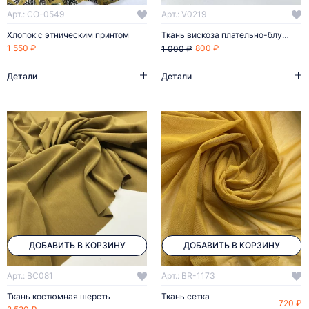
Арт.: CO-0549
Арт.: V0219
Хлопок с этническим принтом
Ткань вискоза плательно-блузочная
800 ₽
1 550 ₽
1 000 ₽
Детали
Детали
ДОБАВИТЬ В КОРЗИНУ
ДОБАВИТЬ В КОРЗИНУ
Арт.: BC081
Арт.: BR-1173
Ткань костюмная шерсть
Ткань сетка
720 ₽