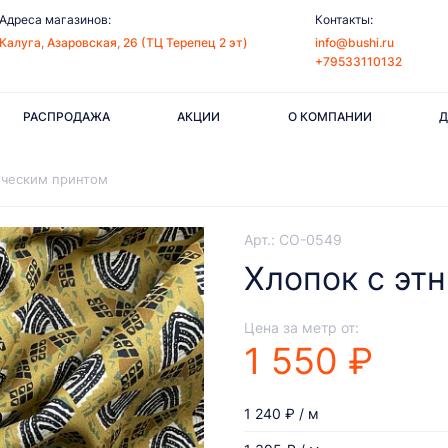
Адреса магазинов:
Контакты:
Калуга, Азаровская, 26 (ТЦ Терепец 2 эт)
info@bushi.ru
+79533110132
РАСПРОДАЖА
АКЦИИ
О КОМПАНИИ
Д
ическим принтом
Арт.: CO-0549
Хлопок с эт
Цена за метр от:
1 550 ₽
1 240 ₽ / м