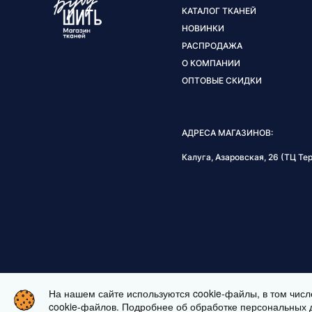
КАТАЛОГ ТКАНЕЙ
НОВИНКИ
РАСПРОДАЖА
О КОМПАНИИ
ОПТОВЫЕ СКИДКИ
АДРЕСА МАГАЗИНОВ:
Калуга, Азаровская, 26 (ТЦ Тер
На нашем сайте используются cookie-файлы, в том числ
ЗАКАЗАТЬ ВИДЕОЗВОНОК
cookie-файлов. Подробнее об обработке персональных 
ИНТЕРНЕТ МАГАЗИН ТКАНЕЙ BUSHI.RU. ВСЕ ПРАВА ЗАЩИЩЕ