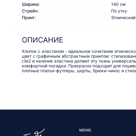
Ширина:
140 см
Стрейч:
По утку
Принт:
Этнический
ОПИСАНИЕ
Хлопок с эластаном - идеальное сочетание этническ
цвет с графичным абстрактным принтом: стилизован
г/м2 и наличие эластана делают эту ткань универса
комфортной посадки. Прекрасно подходит для пошива
плотные платья-футляры, шорты, брюки-чинос и сти
МЕНЮ