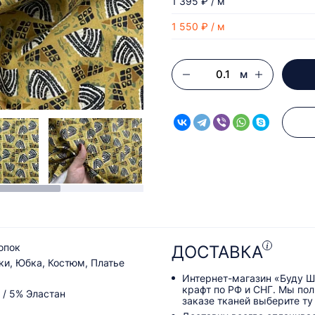
1 395 ₽ / м
1 550 ₽ / м
м
опок
ДОСТАВКА
ки, Юбка, Костюм, Платье
Интернет-магазин «Буду Ш
крафт по РФ и СНГ. Мы по
 / 5% Эластан
заказе тканей выберите ту