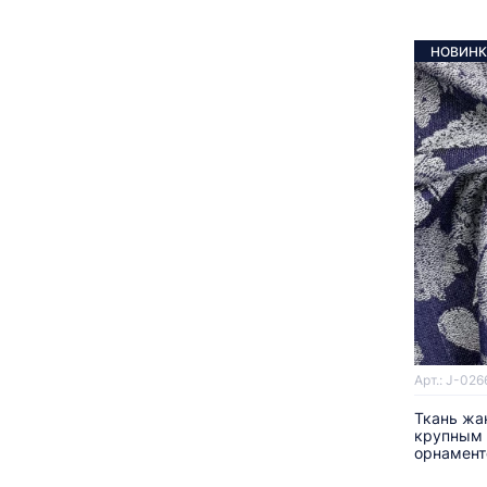
НОВИНК
Арт.: J-026
Ткань жа
крупным 
орнамен