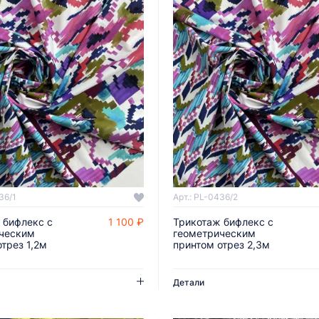
36/1
Арт.: PL-0436/2
 бифлекс с
1 100 ₽
Трикотаж бифлекс с
ДОБАВИТЬ В КОРЗИНУ
ДОБАВИТЬ В КОРЗИНУ
ческим
геометрическим
трез 1,2м
принтом отрез 2,3м
Детали