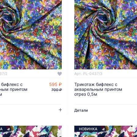
37/2
Арт.: PL-0437/3
 бифлекс с
595 ₽
Трикотаж бифлекс с
ДОБАВИТЬ В КОРЗИНУ
ДОБАВИТЬ В КОРЗИНУ
ным принтом
акварельным принтом
700 ₽
м
отрез 0,5м
Детали
А
НОВИНКА