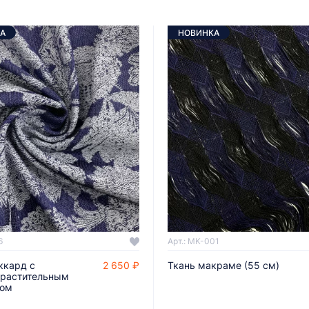
А
НОВИНКА
6
Арт.: MK-001
ккард с
2 650 ₽
Ткань макраме (55 см)
ДОБАВИТЬ В КОРЗИНУ
ДОБАВИТЬ В КОРЗИНУ
растительным
том