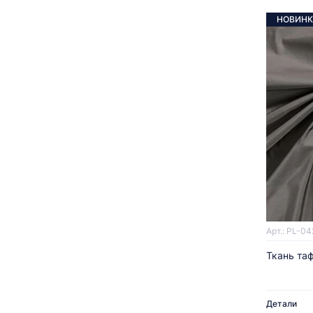
НОВИНК
Арт.: PL-04
Ткань таф
Детали