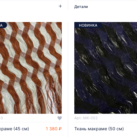
Детали
А
НОВИНКА
03
Арт.: MK-002
краме (45 см)
1 380 ₽
Ткань макраме (50 cм)
ДОБАВИТЬ В КОРЗИНУ
ДОБАВИТЬ В КОРЗИНУ