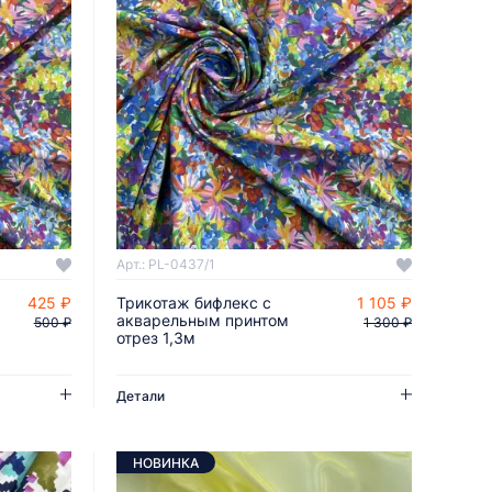
Арт.: PL-0437/1
425 ₽
Трикотаж бифлекс с
1 105 ₽
ДОБАВИТЬ В КОРЗИНУ
акварельным принтом
500 ₽
1 300 ₽
отрез 1,3м
Детали
НОВИНКА