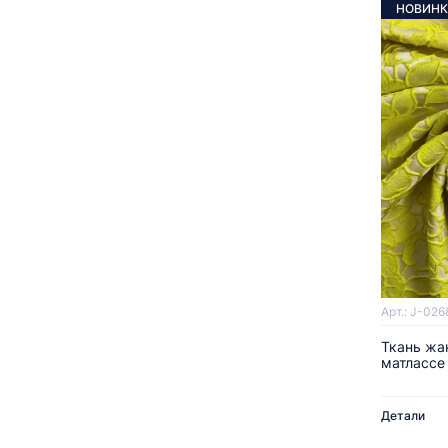
НОВИНК
Арт.: J-026
Ткань жа
матлассе
Детали