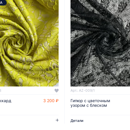
А
8
Арт.: AZ-009/1
ккард
3 200 ₽
Гипюр с цветочным
ДОБАВИТЬ В КОРЗИНУ
ДОБАВИТЬ В КОРЗИНУ
узором с блеском
Детали