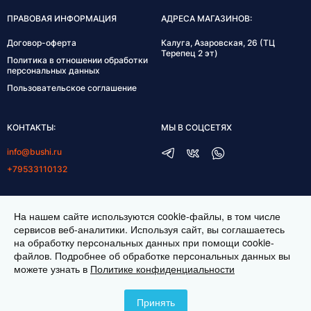
ПРАВОВАЯ ИНФОРМАЦИЯ
АДРЕСА МАГАЗИНОВ:
Договор-оферта
Калуга, Азаровская, 26 (ТЦ
Терепец 2 эт)
Политика в отношении обработки
персональных данных
Пользовательское соглашение
КОНТАКТЫ:
МЫ В СОЦСЕТЯХ
info@bushi.ru
+79533110132
ГРАФИК РАБОТЫ:
На нашем сайте используются cookie-файлы, в том числе
пн-пт 10:00-19:00
сервисов веб-аналитики. Используя сайт, вы соглашаетесь
на обработку персональных данных при помощи cookie-
сб 11:00-17:00
файлов. Подробнее об обработке персональных данных вы
можете узнать в
Политике конфиденциальности
ИНТЕРНЕТ МАГАЗИН ТКАНЕЙ BUSHI.RU. ВСЕ ПРАВА ЗАЩИЩЕНЫ ©
2026
Принять
ЗАКАЗАТЬ ВИДЕОЗВОНОК
СОЗДАНИЕ САЙТА —
ITESCORT;