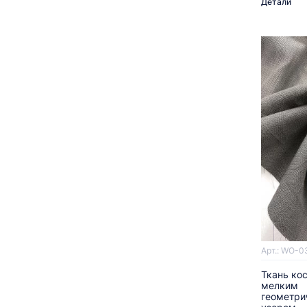
Детали
Арт.: WO-0
Ткань ко
мелким
геометри