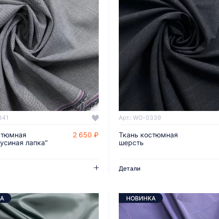
341
Арт.: WO-0339
стюмная
2 650 ₽
Ткань костюмная
ДОБАВИТЬ В КОРЗИНУ
ДОБАВИТЬ В КОРЗИНУ
гусиная лапка"
шерсть
Детали
А
НОВИНКА