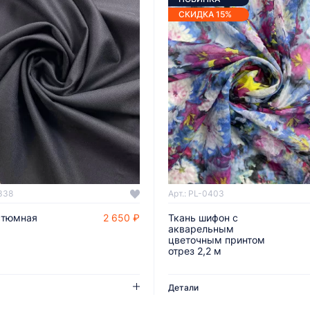
СКИДКА 15%
338
Арт.: PL-0403
стюмная
2 650 ₽
Ткань шифон с
ДОБАВИТЬ В КОРЗИНУ
ДОБАВИТЬ В КОРЗИНУ
акварельным
цветочным принтом
отрез 2,2 м
Детали