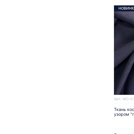
НОВИНК
Арт.: WO-0
Ткань ко
узором "