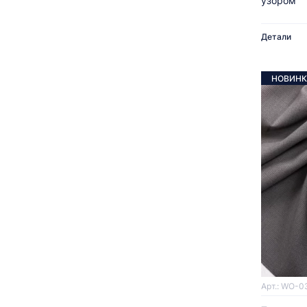
узором
Детали
НОВИНК
Арт.: WO-0