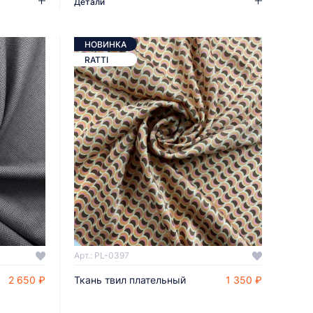
Детали
НОВИНКА
RATTI
Арт.: PL-0397
2 650 ₽
Ткань твил плательный
1 350 ₽
ДОБАВИТЬ В КОРЗИНУ