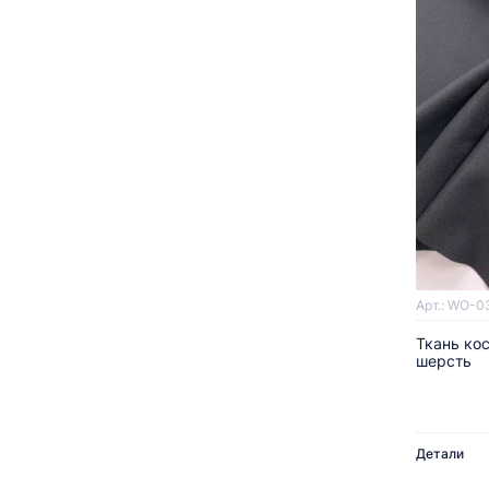
Арт.: WO-0
Ткань ко
шерсть
Детали