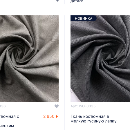
Детали
НОВИНКА
336
Арт.: WO-0335
стюмная с
2 650 ₽
Ткань костюмная в
ДОБАВИТЬ В КОРЗИНУ
ДОБАВИТЬ В КОРЗИНУ
мелкую гусиную лапку
ческим