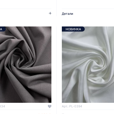
Детали
А
НОВИНКА
334
Арт.: PL-0394