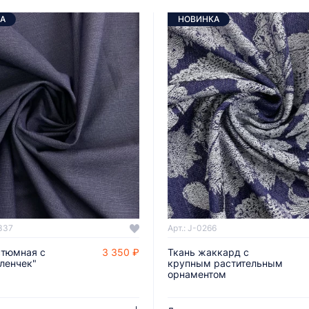
А
НОВИНКА
337
Арт.: J-0266
стюмная с
3 350 ₽
Ткань жаккард с
ДОБАВИТЬ В КОРЗИНУ
ДОБАВИТЬ В КОРЗИНУ
гленчек"
крупным растительным
орнаментом