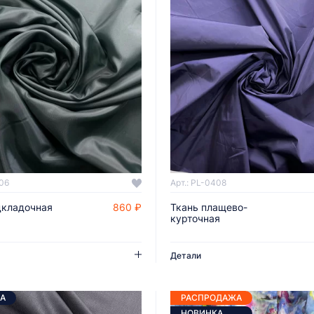
406
Арт.: PL-0408
дкладочная
860 ₽
Ткань плащево-
ДОБАВИТЬ В КОРЗИНУ
ДОБАВИТЬ В КОРЗИНУ
курточная
Детали
А
РАСПРОДАЖА
НОВИНКА