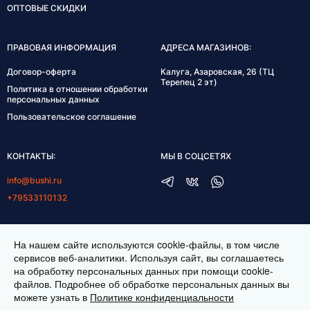
ОПТОВЫЕ СКИДКИ
ПРАВОВАЯ ИНФОРМАЦИЯ
АДРЕСА МАГАЗИНОВ:
Договор-оферта
Калуга, Азаровская, 26 (ТЦ
Терепец 2 эт)
Политика в отношении обработки
персональных данных
Пользовательское соглашение
КОНТАКТЫ:
МЫ В СОЦСЕТЯХ
info@bushi.ru
+79533110132
ГРАФИК РАБОТЫ:
На нашем сайте используются cookie-файлы, в том числе
пн-пт 10:00-19:00
сервисов веб-аналитики. Используя сайт, вы соглашаетесь
на обработку персональных данных при помощи cookie-
сб 11:00-17:00
файлов. Подробнее об обработке персональных данных вы
можете узнать в
Политике конфиденциальности