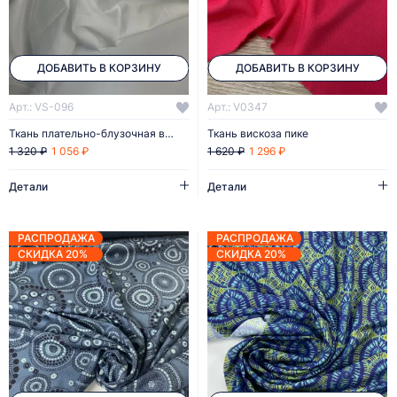
ДОБАВИТЬ В КОРЗИНУ
ДОБАВИТЬ В КОРЗИНУ
Арт.: VS-096
Арт.: V0347
Ткань плательно-блузочная вискоза
Ткань вискоза пике
1 056 ₽
1 296 ₽
1 320 ₽
1 620 ₽
Детали
Детали
РАСПРОДАЖА
РАСПРОДАЖА
СКИДКА 20%
СКИДКА 20%