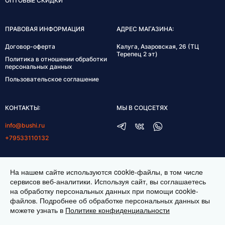
ОПТОВЫЕ СКИДКИ
ПРАВОВАЯ ИНФОРМАЦИЯ
АДРЕС МАГАЗИНА:
Договор-оферта
Калуга, Азаровская, 26 (ТЦ
Терепец 2 эт)
Политика в отношении обработки
персональных данных
Пользовательское соглашение
КОНТАКТЫ:
МЫ В СОЦСЕТЯХ
info@bushi.ru
+79533110132
ГРАФИК РАБОТЫ:
На нашем сайте используются cookie-файлы, в том числе
пн-пт 10:00-19:00
сервисов веб-аналитики. Используя сайт, вы соглашаетесь
на обработку персональных данных при помощи cookie-
сб 11:00-17:00
файлов. Подробнее об обработке персональных данных вы
можете узнать в
Политике конфиденциальности
ИНТЕРНЕТ МАГАЗИН ТКАНЕЙ BUSHI.RU. ВСЕ ПРАВА ЗАЩИЩЕНЫ ©